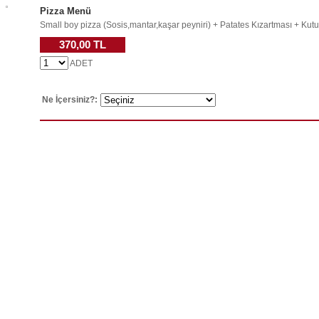
Pizza Menü
Small boy pizza (Sosis,mantar,kaşar peyniri) + Patates Kızartması + Kut
370,00 TL
ADET
Ne İçersiniz?: