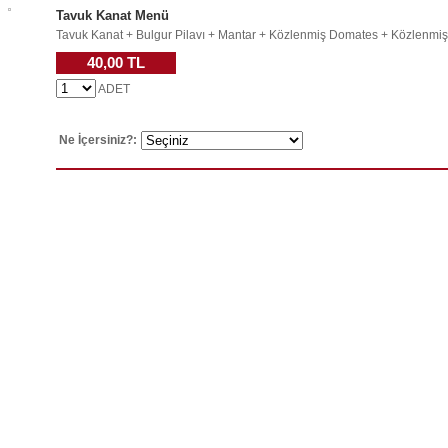
Tavuk Kanat Menü
Tavuk Kanat + Bulgur Pilavı + Mantar + Közlenmiş Domates + Közlenmiş 
40,00 TL
ADET
Ne İçersiniz?: